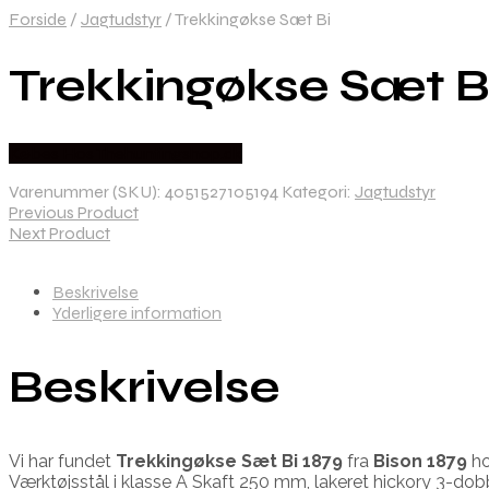
Forside
/
Jagtudstyr
/
Trekkingøkse Sæt Bi
Trekkingøkse Sæt B
Købes Hos Thehuntingshop.dk
Varenummer (SKU):
4051527105194
Kategori:
Jagtudstyr
Previous Product
Next Product
Beskrivelse
Yderligere information
Beskrivelse
Vi har fundet
Trekkingøkse Sæt Bi 1879
fra
Bison 1879
ho
Værktøjsstål i klasse A Skaft 250 mm, lakeret hickory 3-