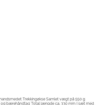
 handsmedet Trekkingøkse Samlet vægt på 550 g
per og bærehåndtag Total længde ca. 330 mm I sæt med