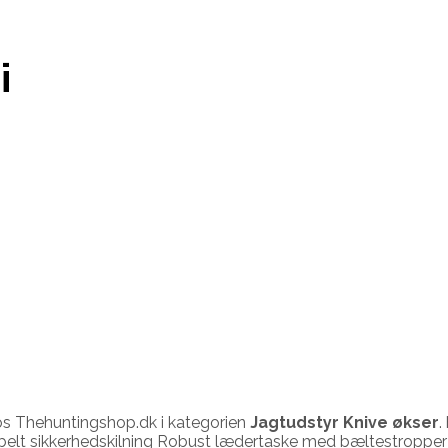
i
s Thehuntingshop.dk i kategorien
Jagtudstyr Knive økser
.
dobbelt sikkerhedskilning Robust lædertaske med bæltestrop