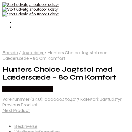
Forside
/
Jagtudstyr
/
Hunters Choice Jagtstol med
Lædersæde – 80 Cm Komfort
Hunters Choice Jagtstol med
Lædersæde – 80 Cm Komfort
Købes Hos Hunterspoint
Varenummer (SKU):
0000002504017
Kategori:
Jagtudstyr
Previous Product
Next Product
Beskrivelse
Yderligere information