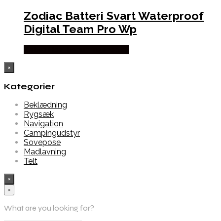
Zodiac Batteri Svart Waterproof
Digital Team Pro Wp
Købes Hos Thehuntingshop.dk
×
Kategorier
Beklædning
Rygsæk
Navigation
Campingudstyr
Sovepose
Madlavning
Telt
×
×
What are you looking for?