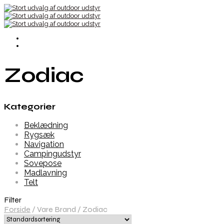
Zodiac
Kategorier
Beklædning
Rygsæk
Navigation
Campingudstyr
Sovepose
Madlavning
Telt
Filter
Forside
/
Vare Brand
/
Zodiac