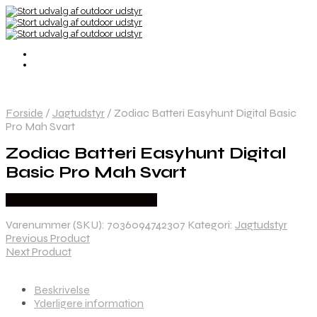
Forside
/
Jagtudstyr
/
Zodiac Batteri Easyhunt Digital Basic
Pro Mah Svart
Zodiac Batteri Easyhunt Digital
Basic Pro Mah Svart
Købes Hos Thehuntingshop.dk
Varenummer (SKU):
7036094742307
Kategori:
Jagtudstyr
Previous Product
Next Product
Beskrivelse
Yderligere information