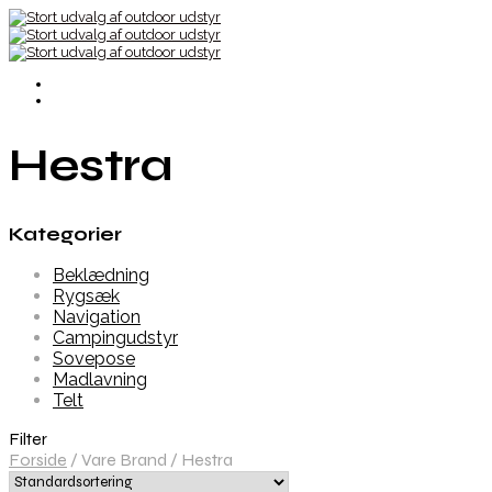
Hestra
Kategorier
Beklædning
Rygsæk
Navigation
Campingudstyr
Sovepose
Madlavning
Telt
Filter
Forside
/
Vare Brand
/
Hestra