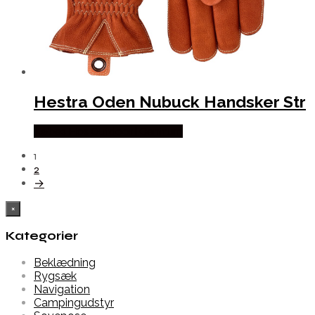
Hestra Oden Nubuck Handsker Str
Købes Hos Outdoor i Centrum
1
2
→
×
Kategorier
Beklædning
Rygsæk
Navigation
Campingudstyr