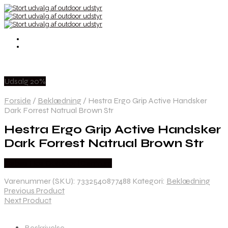
Udsalg 20%
Forside
/
Beklædning
/
Hestra Ergo Grip Active Handsker
Dark Forrest Natrual Brown Str
Hestra Ergo Grip Active Handsker
Dark Forrest Natrual Brown Str
Købes Hos Outdoor i Centrum
Varenummer (SKU):
7332540877488
Kategori:
Beklædning
Previous Product
Next Product
Beskrivelse