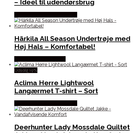
– Ideel til udendørsbrug
Købes Hos Outdoor i Centrum
Härkila All Season Undertrøje med
Høj Hals – Komfortabel!
Købes Hos Hunterspoint
Udsalg 19%
Aclima Herre Lightwool
Langærmet T-shirt – Sort
Købes Hos Outdoor i Centrum
Deerhunter Lady Mossdale Quiltet