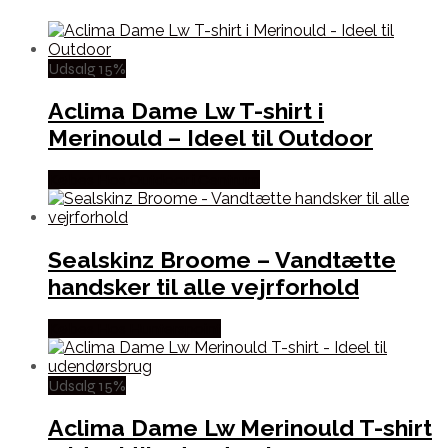
Udsalg 15%
Aclima Dame Lw T-shirt i
Merinould – Ideel til Outdoor
Købes Hos Outdoor i Centrum
Sealskinz Broome – Vandtætte
handsker til alle vejrforhold
Købes Hos Hunterspoint
Udsalg 15%
Aclima Dame Lw Merinould T-shirt