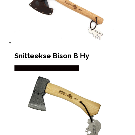
Snitteøkse Bison B Hy
Købes Hos Thehuntingshop.dk