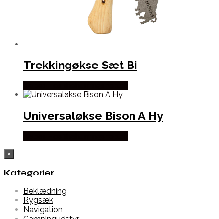
Trekkingøkse Sæt Bi
Købes Hos Thehuntingshop.dk
Universaløkse Bison A Hy
Købes Hos Thehuntingshop.dk
×
Kategorier
Beklædning
Rygsæk
Navigation
Campingudstyr