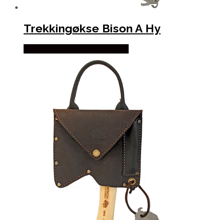
Trekkingøkse Bison A Hy
Købes Hos Thehuntingshop.dk