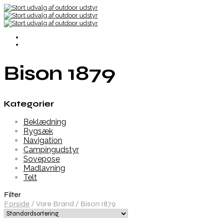
Bison 1879
Kategorier
Beklædning
Rygsæk
Navigation
Campingudstyr
Sovepose
Madlavning
Telt
Filter
Forside
/
Vare Brand
/
Bison 1879