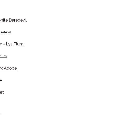
edevil
Plum
be