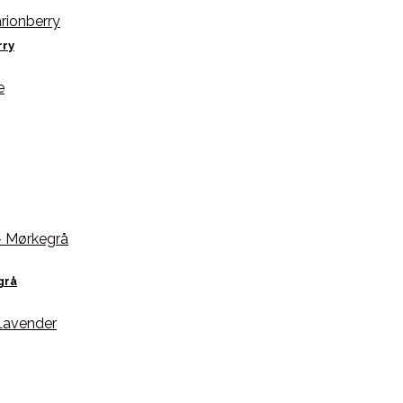
rry
grå