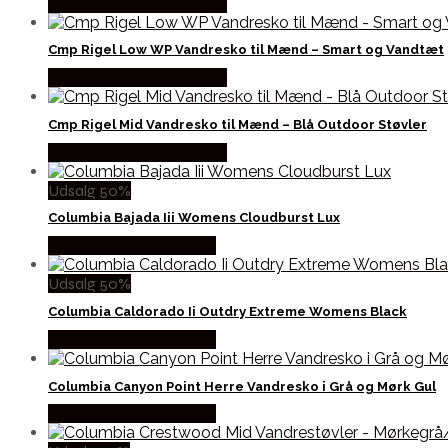
Købes Hos Outdoornu.dk
Cmp Rigel Low WP Vandresko til Mænd – Smart og Vandtæt
Købes Hos Outdoornu.dk
Cmp Rigel Mid Vandresko til Mænd – Blå Outdoor Støvler
Købes Hos Outdoornu.dk
Udsalg 50%
Columbia Bajada Iii Womens Cloudburst Lux
Købes Hos Pro Outdoor
Udsalg 50%
Columbia Caldorado Ii Outdry Extreme Womens Black
Købes Hos Pro Outdoor
Columbia Canyon Point Herre Vandresko i Grå og Mørk Gul
Købes Hos Pro Outdoor