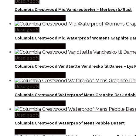
Udsalg 20%
Columbia Crestwood Mid Vandrestøvler – Mørkegrå/Rust
Købes Hos Pro Outdoor
Udsalg 20%
Columbia Crestwood Mid Waterproof Womens Graphite Dar
Købes Hos Pro Outdoor
Udsalg 20%
Columbia Crestwood Vandtætte Vandresko til Damer – Lys 
Købes Hos Pro Outdoor
Udsalg 20%
Columbia Crestwood Waterproof Mens Graphite Dark Ado
Købes Hos Pro Outdoor
Udsalg 20%
Columbia Crestwood Waterproof Mens Pebble Desert
Købes Hos Pro Outdoor