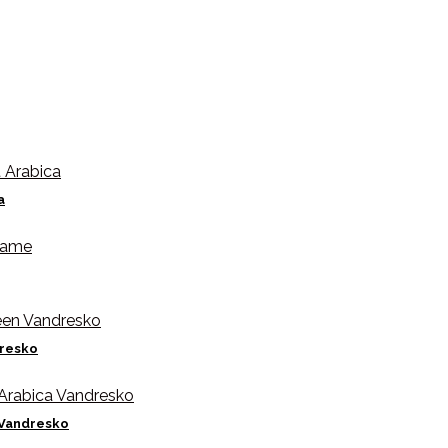
a
dresko
 Vandresko