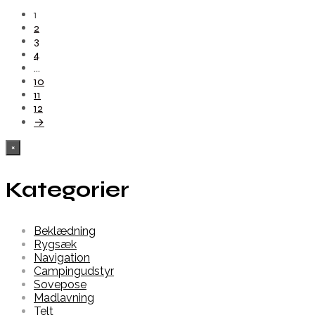
1
2
3
4
…
10
11
12
→
×
Kategorier
Beklædning
Rygsæk
Navigation
Campingudstyr
Sovepose
Madlavning
Telt