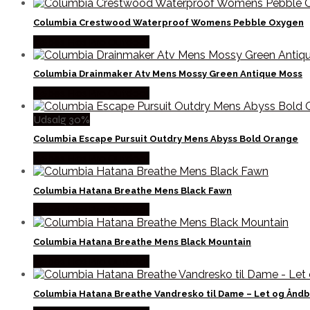
Columbia Crestwood Waterproof Womens Pebble Oxygen
Købes Hos Pro Outdoor
Columbia Drainmaker Atv Mens Mossy Green Antique Moss
Købes Hos Pro Outdoor
Udsalg 30%
Columbia Escape Pursuit Outdry Mens Abyss Bold Orange
Købes Hos Pro Outdoor
Columbia Hatana Breathe Mens Black Fawn
Købes Hos Pro Outdoor
Columbia Hatana Breathe Mens Black Mountain
Købes Hos Pro Outdoor
Columbia Hatana Breathe Vandresko til Dame – Let og Åndb