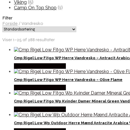
Viking
(5)
Camp On Top Shop
(1)
Filter
Forside
/
Vandresko
Viser 1–25 af 288 resultater
Cmp Rigel Low Fitgo WP Herre Vandresko – Antracit Arabic
Købes Hos Outdoornu.dk
Cmp Rigel Low Fitgo WP Herre Vandresko – Olive Flame
Købes Hos Outdoornu.dk
Cmp Rigel Low Fitgo Wp Kvinder Damer Mineral Green Van
Købes Hos Outdoornu.dk
Cmp Rigel Low Wp Outdoor Herre Mænd Antracite Arabica