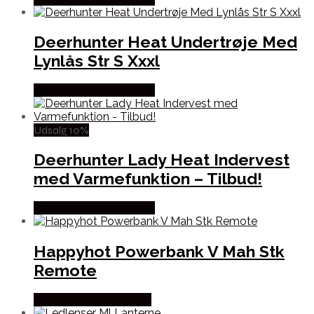
Deerhunter Heat Undertrøje Med
Lynlås Str S Xxxl
Købes Hos Hunterspoint
Udsalg 10%
Deerhunter Lady Heat Indervest
med Varmefunktion – Tilbud!
Købes Hos Hunterspoint
Happyhot Powerbank V Mah Stk
Remote
Købes Hos Pro Outdoor