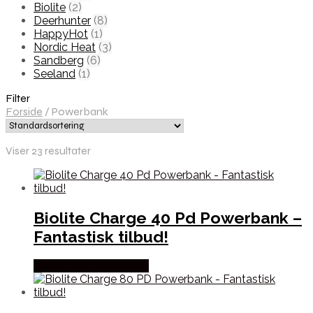
Biolite
(2)
Deerhunter
(8)
HappyHot
(1)
Nordic Heat
(3)
Sandberg
(6)
Seeland
(1)
Filter
Forside
/
Powerbank
Viser 23 resultater
Biolite Charge 40 Pd Powerbank –
Fantastisk tilbud!
Købes Hos Outmore.dk