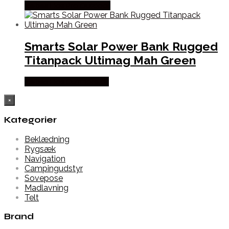
Købes Hos Pro Outdoor
Smarts Solar Power Bank Rugged
Titanpack Ultimag Mah Green
Købes Hos Outmore.dk
×
Kategorier
Beklædning
Rygsæk
Navigation
Campingudstyr
Sovepose
Madlavning
Telt
Brand