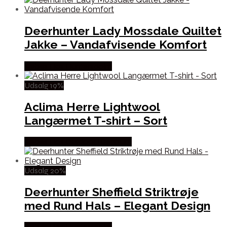
Deerhunter Lady Mossdale Quiltet
Jakke – Vandafvisende Komfort
Købes Hos Hunterspoint
Udsalg 19%
Aclima Herre Lightwool
Langærmet T-shirt – Sort
Købes Hos Outdoor i Centrum
Udsalg 20%
Deerhunter Sheffield Striktrøje
med Rund Hals – Elegant Design
Købes Hos Hunterspoint