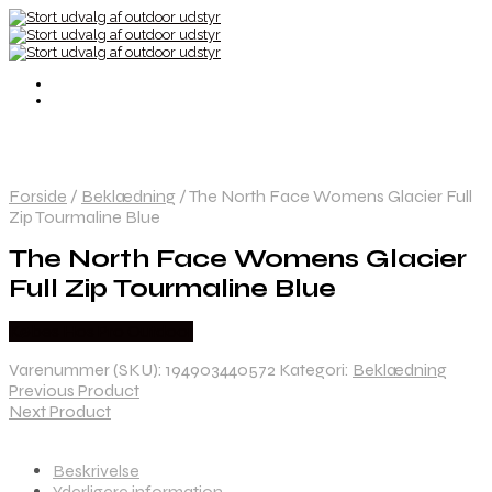
Forside
/
Beklædning
/
The North Face Womens Glacier Full
Zip Tourmaline Blue
The North Face Womens Glacier
Full Zip Tourmaline Blue
Købes Hos Pro Outdoor
Varenummer (SKU):
194903440572
Kategori:
Beklædning
Previous Product
Next Product
Beskrivelse
Yderligere information