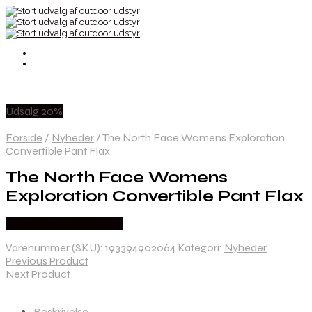
Udsalg 20%
Forside
/
Nyheder
/
The North Face Womens Exploration
Convertible Pant Flax
The North Face Womens
Exploration Convertible Pant Flax
Købes Hos Pro Outdoor
Varenummer (SKU):
193394902064
Kategori:
Nyheder
Previous Product
Next Product
Beskrivelse