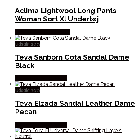
Aclima Lightwool Long Pants
Woman Sort Xl Undertøj
Købes Hos Outdoornu.dk
Udsalg 20%
Teva Sanborn Cota Sandal Dame
Black
Købes Hos Pro Outdoor
Udsalg 30%
Teva Elzada Sandal Leather Dame
Pecan
Købes Hos Pro Outdoor