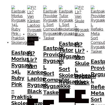
Udsalg
Eastpak
20%
Fj?
Eastpak
Tutor
Llr?
Eastpak
Fj?
Provider
Rygsæk
Ven
Morius
Llr?
Rygsæk
East
L
Skule
Rygsæk
Ven
L
Provi
Sort
L
34L
Kånken
Sort
Rygs
Skoletasker
Rygsæk
Ruby
Laptop
Computer
L
Rygsække
Black
Pink
Rygsæk
Rygsække
Refle
–
Black
Tasker
Købes
Meta
Købes
Praktisk
Hos
Hos
Sort
Outdoornu.dk
Købes
Outdoor
Skolerygsæk
Købes