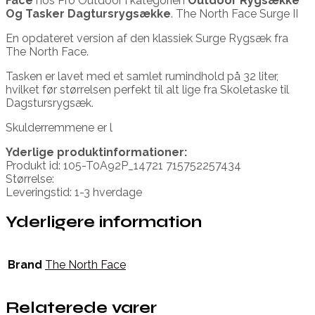
Face
hos Pro Outdoor i kategorien
Outdoor Rygsække
Og Tasker Dagtursrygsække
. The North Face Surge II
En opdateret version af den klassiek Surge Rygsæk fra
The North Face.
Tasken er lavet med et samlet rumindhold på 32 liter,
hvilket før størrelsen perfekt til alt lige fra Skoletaske til
Dagstursrygsæk.
Skulderremmene er l
Yderlige produktinformationer:
Produkt id: 105-T0A92P_14721 715752257434
Størrelse:
Leveringstid: 1-3 hverdage
Yderligere information
Brand
The North Face
Relaterede varer