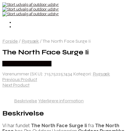
Forside
/
Rygsæk
/
The North Face Surge Ii
The North Face Surge Ii
Købes Hos Pro Outdoor
Varenummer (SKU):
715752257434
Kategori:
Rygsæk
Previous Product
Next Product
Beskrivelse
Yderligere information
Beskrivelse
Vi har fundet
The North Face Surge Ii
fra
The North