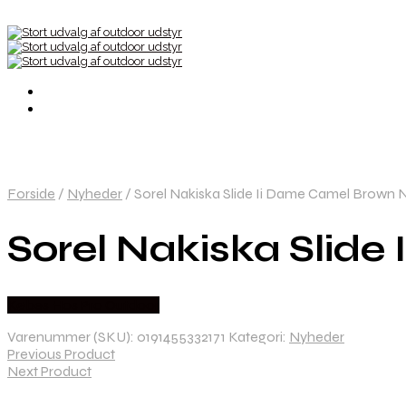
Forside
/
Nyheder
/
Sorel Nakiska Slide Ii Dame Camel Brown N
Sorel Nakiska Slide
Købes Hos Pro Outdoor
Varenummer (SKU):
0191455332171
Kategori:
Nyheder
Previous Product
Next Product