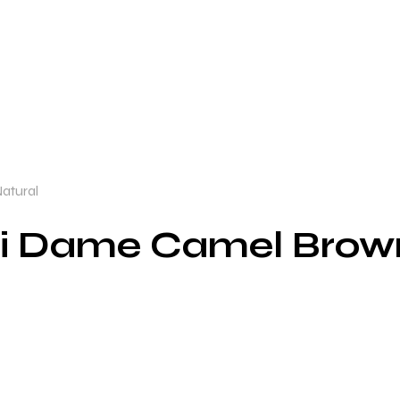
atural
 Ii Dame Camel Brow