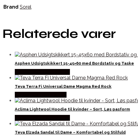
Brand
Sorel
Relaterede varer
Asphen Udsigtskikkert 15-45×60 med Bordstativ og Taske
Købes Hos Outdoornu.dk
Teva Terra Fi Universal Dame Magma Red Rock
Købes Hos Pro Outdoor
Aclima Lightwool Hoodie til kvinder – Sort, Løs pasform
Købes Hos Outdoornu.dk
Teva Elzada Sandal til Dame – Komfortabel og Stilfuld