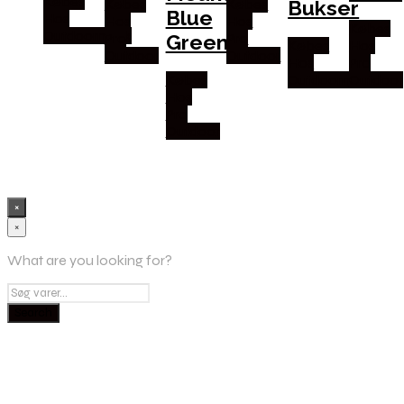
Købes
Bukser
Købes
Købes
Blue
Hos
Hos
Hos
Købes
Outdoornu.dk
Green
Pro
Pro
Købes
Hos
Outdoor
Outdoor
Hos
Pro
Købes
Outdoornu.dk
Outdoor
Hos
Pro
Outdoor
×
×
What are you looking for?