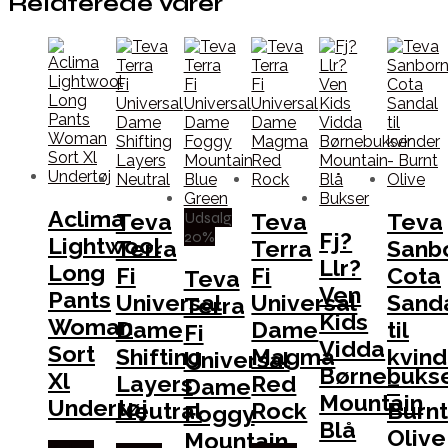
Relaterede varer
Aclima
Udsalg
Teva
Teva
Teva
20%
Fj?
Lightwool
Terra
Terra
Sanb
Llr?
Long
Fi
Fi
Cota
Teva
Ven
Pants
Universal
Universal
Sand
Terra
Kids
Woman
Dame
Dame
til
Fi
Vidda
Sort
Shifting
Magma
kvind
Universal
Børnebuks
Xl
Layers
Red
–
Dame
Mountain
Undertøj
Neutral
Rock
Burnt
Foggy
Blå
Olive
Mountain