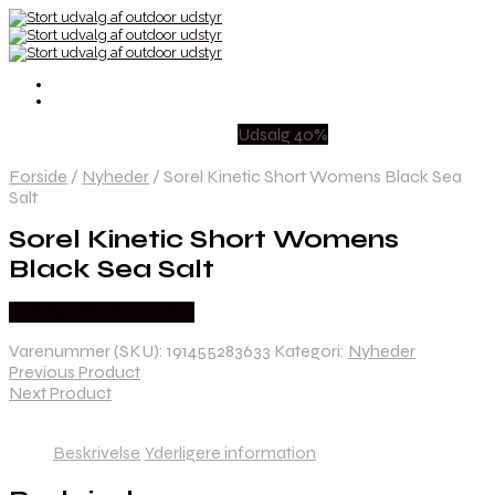
Udsalg 40%
Forside
/
Nyheder
/
Sorel Kinetic Short Womens Black Sea
Salt
Sorel Kinetic Short Womens
Black Sea Salt
Købes Hos Pro Outdoor
Varenummer (SKU):
191455283633
Kategori:
Nyheder
Previous Product
Next Product
Beskrivelse
Yderligere information