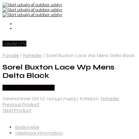
Udsalg 17%
Forside
/
Nyheder
/
Sorel Buxton Lace Wp Mens Delta Black
Sorel Buxton Lace Wp Mens
Delta Black
Købes Hos Pro Outdoor
Varenummer (SKU):
190540704657
Kategori:
Nyheder
Previous Product
Next Product
Beskrivelse
Yderligere information