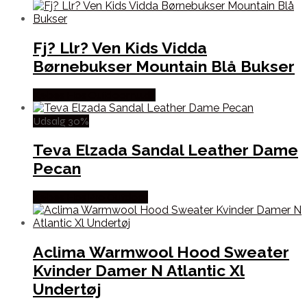
Fj? Llr? Ven Kids Vidda
Børnebukser Mountain Blå Bukser
Købes Hos Outdoornu.dk
Udsalg 30%
Teva Elzada Sandal Leather Dame
Pecan
Købes Hos Pro Outdoor
Aclima Warmwool Hood Sweater
Kvinder Damer N Atlantic Xl
Undertøj