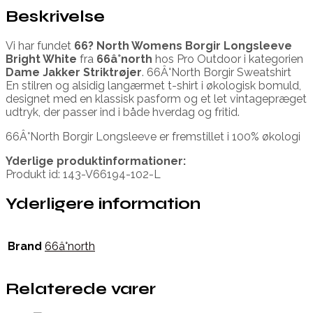
Beskrivelse
Vi har fundet
66? North Womens Borgir Longsleeve
Bright White
fra
66â°north
hos Pro Outdoor i kategorien
Dame Jakker Striktrøjer
. 66Â°North Borgir Sweatshirt
En stilren og alsidig langærmet t-shirt i økologisk bomuld,
designet med en klassisk pasform og et let vintagepræget
udtryk, der passer ind i både hverdag og fritid.
66Â°North Borgir Longsleeve er fremstillet i 100% økologi
Yderlige produktinformationer:
Produkt id: 143-V66194-102-L
Yderligere information
Brand
66â°north
Relaterede varer