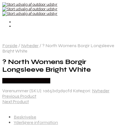
Forside
/
Nyheder
/
? North Womens Borgir Longsleeve
Bright White
? North Womens Borgir
Longsleeve Bright White
Købes Hos Pro Outdoor
Varenummer (SKU):
1a65bd3d9cfd
Kategori:
Nyheder
Previous Product
Next Product
Beskrivelse
Yderligere information