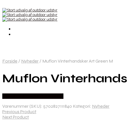
Forside
/
Nyheder
/
Muflon Vinterhandsker Art Green M
Muflon Vinterhands
Købes Hos Thehuntingshop.dk
Varenummer (SKU):
5702827111840
Kategori:
Nyheder
Previous Product
Next Product