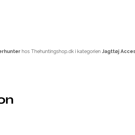
erhunter
hos Thehuntingshop.dk i kategorien
Jagttøj Acce
ion