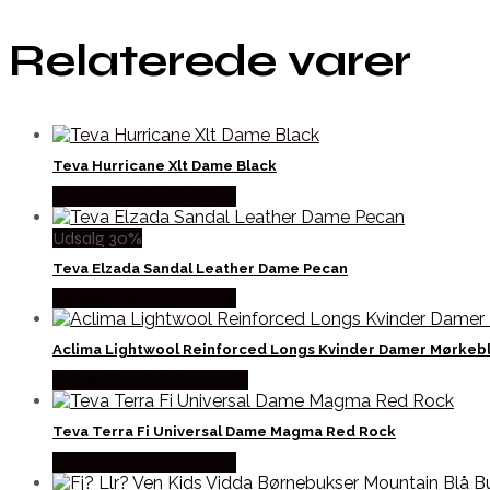
Relaterede varer
Teva Hurricane Xlt Dame Black
Købes Hos Pro Outdoor
Udsalg 30%
Teva Elzada Sandal Leather Dame Pecan
Købes Hos Pro Outdoor
Aclima Lightwool Reinforced Longs Kvinder Damer Mørkebl
Købes Hos Outdoornu.dk
Teva Terra Fi Universal Dame Magma Red Rock
Købes Hos Pro Outdoor