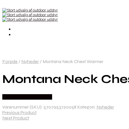
Forside
/
Nyheder
/
Montana Neck Chest Warmer
Montana Neck Che
Købes Hos Hunterspoint
Varenummer (SKU):
5707953720058
Kategori:
Nyheder
Previous Product
Next Product