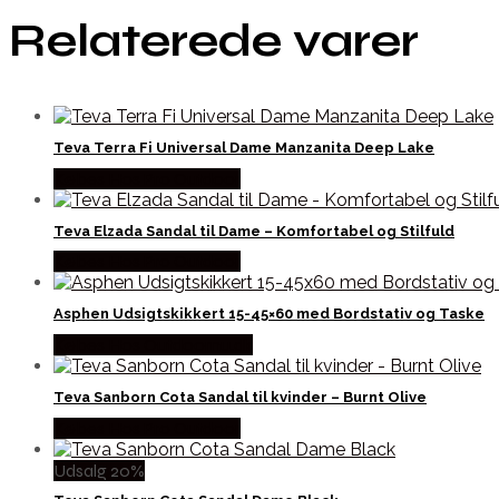
Relaterede varer
Teva Terra Fi Universal Dame Manzanita Deep Lake
Købes Hos Pro Outdoor
Teva Elzada Sandal til Dame – Komfortabel og Stilfuld
Købes Hos Pro Outdoor
Asphen Udsigtskikkert 15-45×60 med Bordstativ og Taske
Købes Hos Outdoornu.dk
Teva Sanborn Cota Sandal til kvinder – Burnt Olive
Købes Hos Pro Outdoor
Udsalg 20%