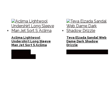
Aclima Lightwool
Teva Elzada Sandal Web
Undershirt Long Sleeve
Dame Dark Shadow
Man Jet Sort S Aclima
Drizzle
Købes Hos
Købes Hos Pro Outdoor
Outdoornu.dk