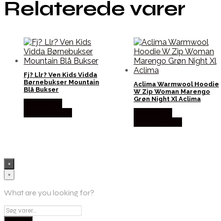
Relaterede varer
Fj? Llr? Ven Kids Vidda
Børnebukser Mountain
Aclima Warmwool Hoodie
Blå Bukser
W Zip Woman Marengo
Grøn Night Xl Aclima
Købes Hos
Outdoornu.dk
Købes Hos
Outdoornu.dk
×
×
What are you looking for?