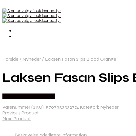
Forside
/
Nyheder
/
Laksen Fasan Slips Blood Orange
Laksen Fasan Slips
Købes Hos Hunterspoint
Varenummer (SKU):
5707953532774
Kategori:
Nyheder
Previous Product
Next Product
Beskrivelse
Yderligere information