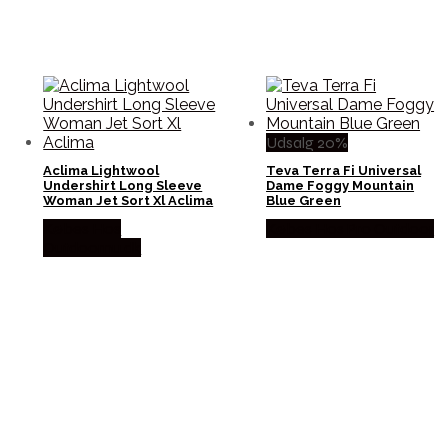
Udsalg 20%
Aclima Lightwool
Teva Terra Fi Universal
Undershirt Long Sleeve
Dame Foggy Mountain
Woman Jet Sort Xl Aclima
Blue Green
Købes Hos
Købes Hos Pro Outdoor
Outdoornu.dk