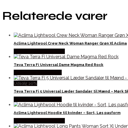
Relaterede varer
Aclima Lightwool Crew Neck Woman Ranger Grøn Xl Aclima
Købes Hos Outdoornu.dk
Teva Terra Fi Universal Dame Magma Red Rock
Købes Hos Pro Outdoor
Udsalg 20%
Teva Terra Fi 5 Universal Læder Sandaler til Mænd – Mørk 
Købes Hos Pro Outdoor
Aclima Lightwool Hoodie til kvinder – Sort, Løs pasform
Købes Hos Outdoornu.dk