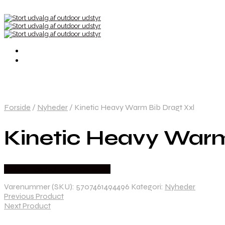
Forside
/
Nyheder
/
Kinetic Heavy Warm Bib Dragt Xxl
Kinetic Heavy Warm
Købes Hos Outdoor i Centrum
Varenummer (SKU):
5707461494496
Kategori:
Nyheder
Previous Product
Next Product