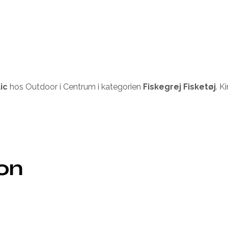
ic
hos Outdoor i Centrum i kategorien
Fiskegrej Fisketøj
. K
ion