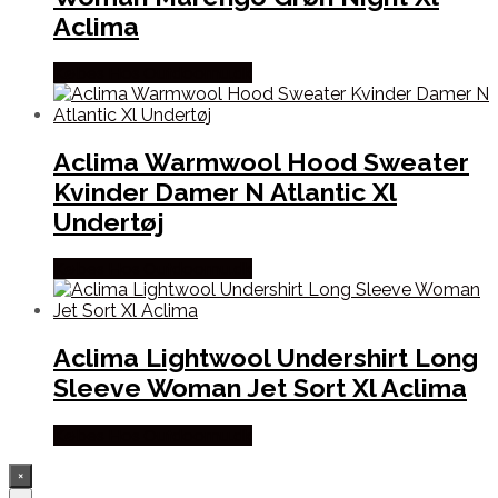
Aclima
Købes Hos Outdoornu.dk
Aclima Warmwool Hood Sweater
Kvinder Damer N Atlantic Xl
Undertøj
Købes Hos Outdoornu.dk
Aclima Lightwool Undershirt Long
Sleeve Woman Jet Sort Xl Aclima
Købes Hos Outdoornu.dk
×