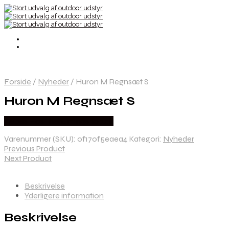
Forside
/
Nyheder
/
Huron M Regnsæt S
Huron M Regnsæt S
Købes Hos Thehuntingshop.dk
Varenummer (SKU):
0f170f5eaea4
Kategori:
Nyheder
Previous Product
Next Product
Beskrivelse
Yderligere information
Beskrivelse