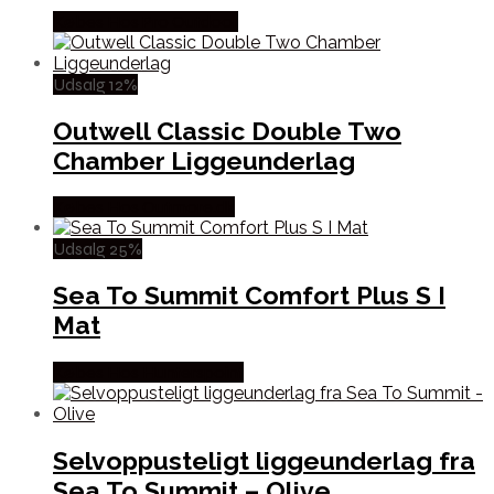
Købes Hos Pro Outdoor
Udsalg 12%
Outwell Classic Double Two
Chamber Liggeunderlag
Købes Hos Outmore.dk
Udsalg 25%
Sea To Summit Comfort Plus S I
Mat
Købes Hos Hunterspoint
Selvoppusteligt liggeunderlag fra
Sea To Summit – Olive