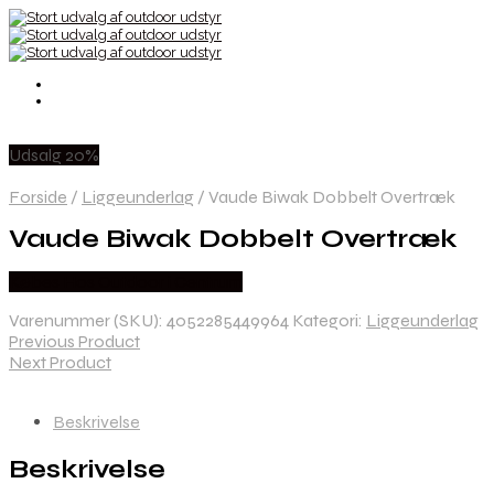
Udsalg 20%
Forside
/
Liggeunderlag
/
Vaude Biwak Dobbelt Overtræk
Vaude Biwak Dobbelt Overtræk
Købes Hos Outdoor i Centrum
Varenummer (SKU):
4052285449964
Kategori:
Liggeunderlag
Previous Product
Next Product
Beskrivelse
Beskrivelse