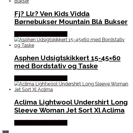
Fj? Llr? Ven Kids Vidda
Børnebukser Mountain Blå Bukser
Købes Hos Outdoornu.dk
Asphen Udsigtskikkert 15-45×60
med Bordstativ og Taske
Købes Hos Outdoornu.dk
Aclima Lightwool Undershirt Long
Sleeve Woman Jet Sort Xl Aclima
Købes Hos Outdoornu.dk