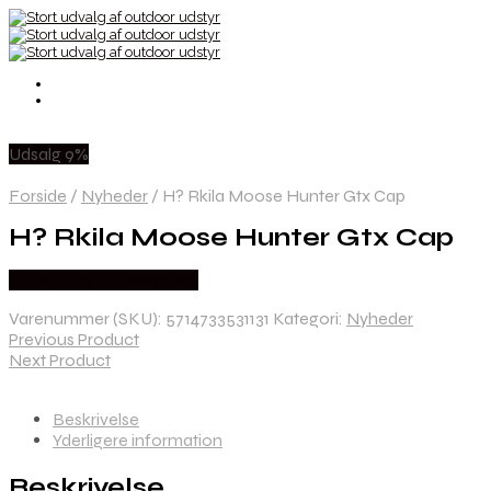
Udsalg 9%
Forside
/
Nyheder
/
H? Rkila Moose Hunter Gtx Cap
H? Rkila Moose Hunter Gtx Cap
Købes Hos Hunterspoint
Varenummer (SKU):
5714733531131
Kategori:
Nyheder
Previous Product
Next Product
Beskrivelse
Yderligere information
Beskrivelse