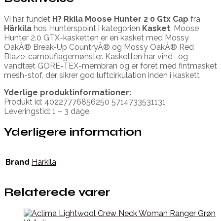
Vi har fundet
H? Rkila Moose Hunter 2 0 Gtx Cap
fra
Härkila
hos Hunterspoint i kategorien
Kasket
. Moose
Hunter 2.0 GTX-kasketten er en kasket med Mossy
OakÂ® Break-Up CountryÂ® og Mossy OakÂ® Red
Blaze-camouflagemønster. Kasketten har vind- og
vandtæt GORE-TEX-membran og er foret med fintmasket
mesh-stof, der sikrer god luftcirkulation inden i kaskett
Yderlige produktinformationer:
Produkt id: 40227776856250 5714733531131
Leveringstid: 1 – 3 dage
Yderligere information
Brand
Härkila
Relaterede varer