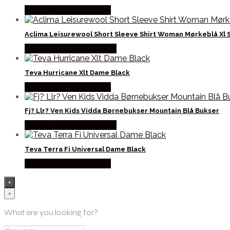
Købes Hos Pro Outdoor
Aclima Leisurewool Short Sleeve Shirt Woman Mørkeblå Xl 
Købes Hos Outdoornu.dk
Teva Hurricane Xlt Dame Black
Købes Hos Pro Outdoor
Fj? Llr? Ven Kids Vidda Børnebukser Mountain Blå Bukser
Købes Hos Outdoornu.dk
Teva Terra Fi Universal Dame Black
Købes Hos Pro Outdoor
×
×
What are you looking for?