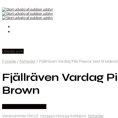
Udsalg 30%
Forside
/
Nyheder
/
Fjällräven Vardag Pile Fleece Vest til Mæ
Fjällräven Vardag P
Brown
Købes Hos Pro Outdoor
Varenummer (SKU):
7323450790554
Kategori:
Nyheder