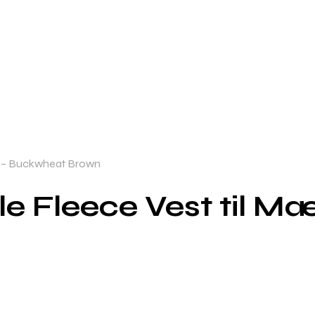
nd – Buckwheat Brown
ile Fleece Vest til