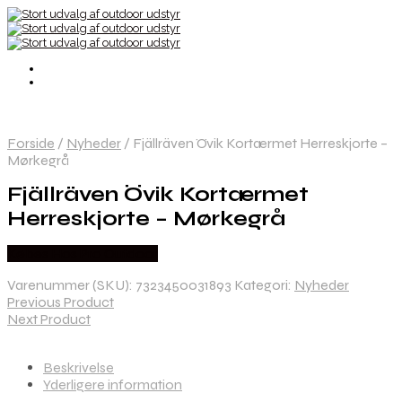
Forside
/
Nyheder
/
Fjällräven Övik Kortærmet Herreskjorte –
Mørkegrå
Fjällräven Övik Kortærmet
Herreskjorte – Mørkegrå
Købes Hos Pro Outdoor
Varenummer (SKU):
7323450031893
Kategori:
Nyheder
Previous Product
Next Product
Beskrivelse
Yderligere information