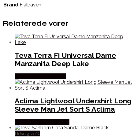
Brand
Fjällräven
Relaterede varer
Teva Terra Fi Universal Dame
Manzanita Deep Lake
Købes Hos Pro Outdoor
Aclima Lightwool Undershirt Long
Sleeve Man Jet Sort S Aclima
Købes Hos Outdoornu.dk
Udsalg 20%