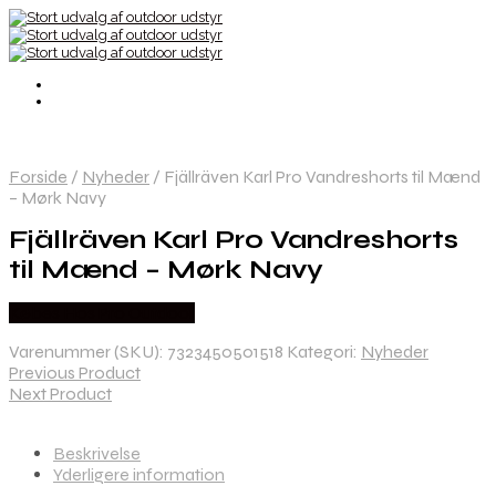
Forside
/
Nyheder
/
Fjällräven Karl Pro Vandreshorts til Mænd
– Mørk Navy
Fjällräven Karl Pro Vandreshorts
til Mænd – Mørk Navy
Købes Hos Pro Outdoor
Varenummer (SKU):
7323450501518
Kategori:
Nyheder
Previous Product
Next Product
Beskrivelse
Yderligere information