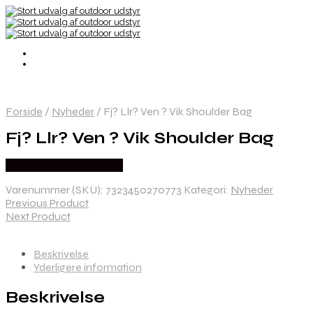
Forside
/
Nyheder
/
Fj? Llr? Ven ? Vik Shoulder Bag
Fj? Llr? Ven ? Vik Shoulder Bag
Købes Hos Pro Outdoor
Varenummer (SKU):
7323450270773
Kategori:
Nyheder
Previous Product
Next Product
Beskrivelse
Yderligere information
Beskrivelse