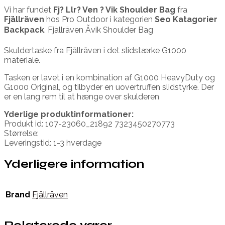
Vi har fundet
Fj? Llr? Ven ? Vik Shoulder Bag
fra
Fjällräven
hos Pro Outdoor i kategorien
Seo Katagorier
Backpack
. Fjällräven Ãvik Shoulder Bag
Skuldertaske fra Fjällräven i det slidstærke G1000
materiale.
Tasken er lavet i en kombination af G1000 HeavyDuty og
G1000 Original, og tilbyder en uovertruffen slidstyrke. Der
er en lang rem til at hænge over skulderen
Yderlige produktinformationer:
Produkt id: 107-23060_21892 7323450270773
Størrelse:
Leveringstid: 1-3 hverdage
Yderligere information
Brand
Fjällräven