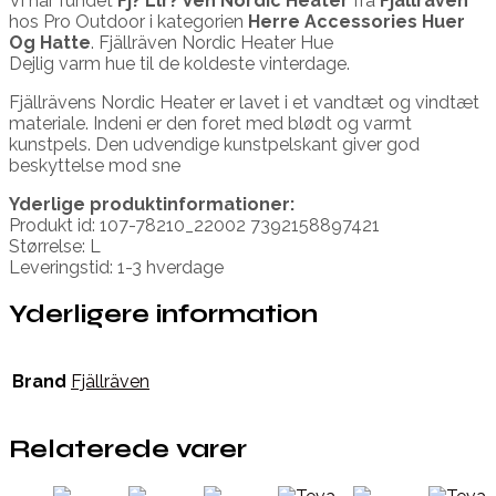
Vi har fundet
Fj? Llr? Ven Nordic Heater
fra
Fjällräven
hos Pro Outdoor i kategorien
Herre Accessories Huer
Og Hatte
. Fjällräven Nordic Heater Hue
Dejlig varm hue til de koldeste vinterdage.
Fjällrävens Nordic Heater er lavet i et vandtæt og vindtæt
materiale. Indeni er den foret med blødt og varmt
kunstpels. Den udvendige kunstpelskant giver god
beskyttelse mod sne
Yderlige produktinformationer:
Produkt id: 107-78210_22002 7392158897421
Størrelse: L
Leveringstid: 1-3 hverdage
Yderligere information
Brand
Fjällräven
Relaterede varer