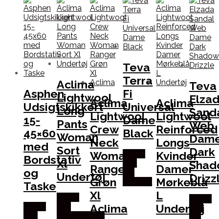
Teva
Terra
Aclima
Teva
Asphen
Fi
Lightwool
Elza
Aclima
Aclima
Udsigtskikkert
Universal
Long
Sand
Lightwool
Lightwool
15-
Dame
Pants
Web
Crew
Reinforced
45×60
Black
Woman
Dam
Neck
Longs
med
Sort
Dark
Woman
Kvinder
Købes
Bordstativ
Xl
Shad
Hos
Ranger
Damer
og
Pro
Undertøj
Drizz
Grøn
Mørkeblå
Outdoor
Taske
Xl
L
Købes
Købes
Aclima
Undertøj
Købes
Hos
Hos
Hos
Outdoornu.dk
Pro