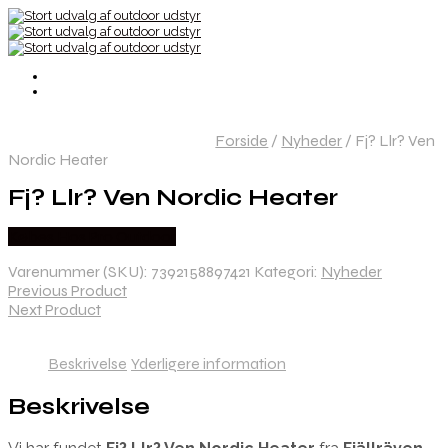
Forside
/
Nyheder
/
Fj? Llr? Ven
Nordic Heater
Fj? Llr? Ven Nordic Heater
Købes Hos Pro Outdoor
Varenummer (SKU):
7392158897421
Kategori:
Nyheder
Previous Product
Next Product
Beskrivelse
Yderligere information
Beskrivelse