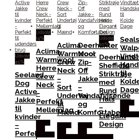
Udsalg
14%
Udsalg
Seals
20%
Aclima
Deerhunter
Walp
Aclima
Warmwool
Moor
Vind
Udsalg
Deerhunte
Warmwool
Crew
Zip-
45%
Hand
Sheffield
Herre
Neck
Off
til
Striktrøje
Seeland
Crew
–
Jakke
Kold
med
Dog
Neck
Sort
–
Dage
Rund
Active
–
Undertøj
Vandafvisende
Hals
Jakke
Perfekt
til
og
Købes
–
til
Mellemlag
Hos
Mænd
Komfortabel
Elegant
Hunters
kvinder
Design
Købes
–
Købes
Købes
Hos
Hos
Hos
Perfekt
Outdoor
Outdoornu.dk
Hunterspoint
Købes