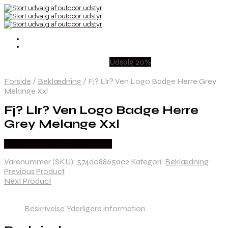
Udsalg 20%
Forside
/
Beklædning
/
Fj? Llr? Ven Logo Badge Herre Grey
Melange Xxl
Fj? Llr? Ven Logo Badge Herre
Grey Melange Xxl
Købes Hos Outdoor i Centrum
Varenummer (SKU):
574d08865ac2
Kategori:
Beklædning
Previous Product
Next Product
Beskrivelse
Yderligere information