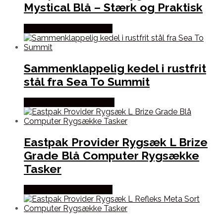
Mystical Blå – Stærk og Praktisk
Købes Hos Outdoornu.dk
Sammenklappelig kedel i rustfrit
stål fra Sea To Summit
Købes Hos CAMP ON TOP
Eastpak Provider Rygsæk L Brize
Grade Blå Computer Rygsække
Tasker
Købes Hos Outdoornu.dk