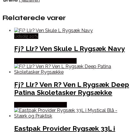
Relaterede varer
Udsalg 20%
Fj? Llr? Ven Skule L Rygsæk Navy
Købes Hos Outdoor i Centrum
Fj? Llr? Ven R? Ven L Rygsæk Deep
Patina Skoletasker Rygsække
Købes Hos Outdoornu.dk
Eastpak Provider Rygsæk 33L i