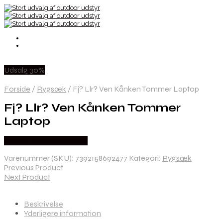
Udsalg 30%
Forside
/
Rygsæk
/
Fj? Llr? Ven Kånken Tommer Laptop
Fj? Llr? Ven Kånken Tommer
Laptop
Købes Hos Pro Outdoor
Varenummer (SKU):
7392158692477
Kategori:
Rygsæk
Previous Product
Next Product
Beskrivelse
Yderligere information