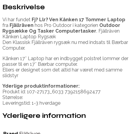
Beskrivelse
Vi har fundet
Fj? Llr? Ven Kånken 17 Tommer Laptop
fra
Fjällräven
hos Pro Outdoor i kategorien
Outdoor
Rygsække Og Tasker Computertasker
. Fjällräven
Kånken Laptop Rygsæk
Den Klassisk Fjällräven rygsæk nu med indsats til Bærbar
Computer.
Kånken 17″ Laptop har en indbygget polstret lommer der
passer til en 17″ Bærbar computer.
Ellers er designet som det altid har været med samme
slidstyr
Yderlige produktinformationer:
Produkt id: 107-27173_6033 7392158692477
Størrelse:
Leveringstid: 1-3 hverdage
Yderligere information
Brand
Fjällräven