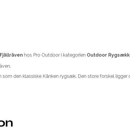
Fjällräven
hos Pro Outdoor i kategorien
Outdoor Rygsækk
även.
om den klassiske Kånken rygsæk. Den store forskel ligger dog
ion