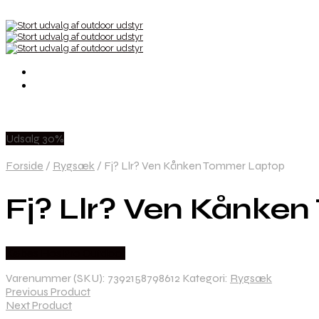
Udsalg 30%
Forside
/
Rygsæk
/
Fj? Llr? Ven Kånken Tommer Laptop
Fj? Llr? Ven Kånke
Købes Hos Pro Outdoor
Varenummer (SKU):
7392158798612
Kategori:
Rygsæk
Previous Product
Next Product