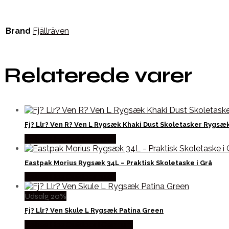
Brand
Fjällräven
Relaterede varer
Fj? Llr? Ven R? Ven L Rygsæk Khaki Dust Skoletasker Rygsæ
Købes Hos Outdoornu.dk
Eastpak Morius Rygsæk 34L – Praktisk Skoletaske i Grå
Købes Hos Outdoornu.dk
Udsalg 20%
Fj? Llr? Ven Skule L Rygsæk Patina Green
Købes Hos Outdoor i Centrum