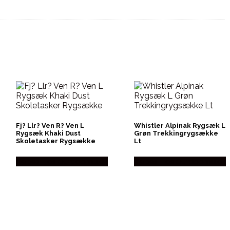
Fj? Llr? Ven R? Ven L
Whistler Alpinak Rygsæk L
Rygsæk Khaki Dust
Grøn Trekkingrygsække
Skoletasker Rygsække
Lt
Købes Hos Outdoornu.dk
Købes Hos Outdoornu.dk