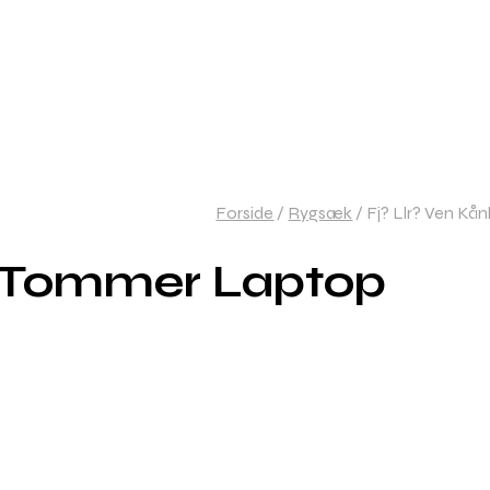
Forside
/
Rygsæk
/
Fj? Llr? Ven K
n Tommer Laptop