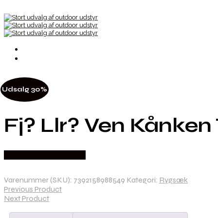
Udsalg 30%
Fj? Llr? Ven Kånke
Købes Hos Pro Outdoor
Varenummer (SKU):
7392158988549
Kategori:
Rygsæk
Previous Product
Next Product