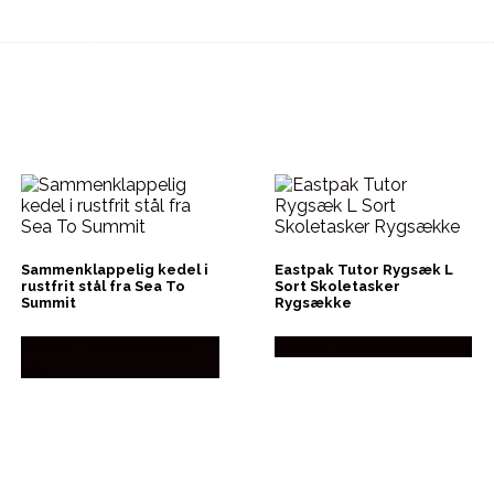
Sammenklappelig kedel i
Eastpak Tutor Rygsæk L
rustfrit stål fra Sea To
Sort Skoletasker
Summit
Rygsække
Købes Hos CAMP ON
Købes Hos Outdoornu.dk
TOP