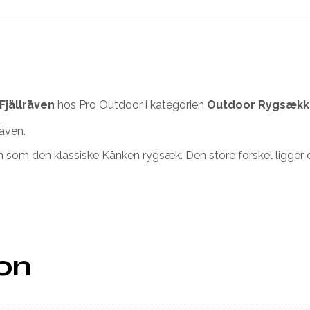
Fjällräven
hos Pro Outdoor i kategorien
Outdoor Rygsækk
även.
om den klassiske Kånken rygsæk. Den store forskel ligger dog
ion