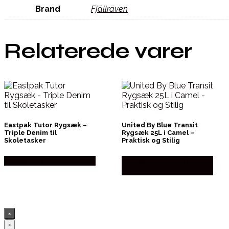
Brand
Fjällräven
Relaterede varer
Eastpak Tutor Rygsæk –
United By Blue Transit
Triple Denim til
Rygsæk 25L i Camel –
Skoletasker
Praktisk og Stilig
Købes Hos Outdoornu.dk
Købes Hos CAMP ON
TOP
×
×