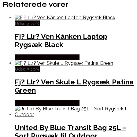
Relaterede varer
Udsalg 20%
Fj? Llr? Ven Kånken Laptop
Rygsæk Black
Købes Hos Outdoor i Centrum
Udsalg 20%
Fj? Llr? Ven Skule L Rygsæk Patina
Green
Købes Hos Outdoor i Centrum
United By Blue Transit Bag 25L –
Sort Rygsæk til Outdoor