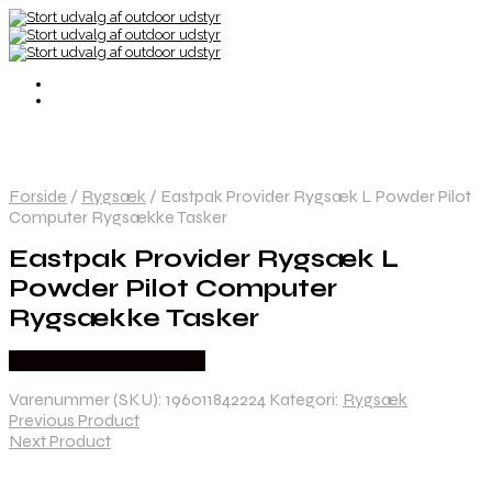
Forside
/
Rygsæk
/
Eastpak Provider Rygsæk L Powder Pilot
Computer Rygsække Tasker
Eastpak Provider Rygsæk L
Powder Pilot Computer
Rygsække Tasker
Købes Hos Outdoornu.dk
Varenummer (SKU):
196011842224
Kategori:
Rygsæk
Previous Product
Next Product