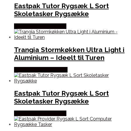
Eastpak Tutor Rygsæk L Sort
Skoletasker Rygsække
Købes Hos Outdoornu.dk
Trangia Stormkøkken Ultra Light i
Aluminium – Ideelt til Turen
Købes Hos CAMP ON TOP
Eastpak Tutor Rygsæk L Sort
Skoletasker Rygsække
Købes Hos Outdoornu.dk