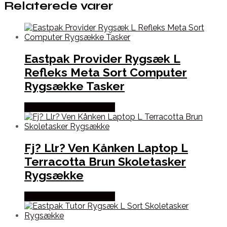
Relaterede varer
Eastpak Provider Rygsæk L
Refleks Meta Sort Computer
Rygsække Tasker
Købes Hos Outdoornu.dk
Fj? Llr? Ven Kånken Laptop L
Terracotta Brun Skoletasker
Rygsække
Købes Hos Outdoornu.dk