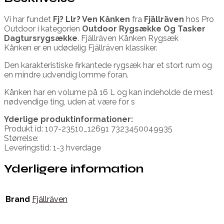
Vi har fundet
Fj? Llr? Ven Kånken
fra
Fjällräven
hos Pro
Outdoor i kategorien
Outdoor Rygsække Og Tasker
Dagtursrygsække
. Fjällräven Kånken Rygsæk
Kånken er en udødelig Fjällräven klassiker.
Den karakteristiske firkantede rygsæk har et stort rum og
en mindre udvendig lomme foran.
Kånken har en volume på 16 L og kan indeholde de mest
nødvendige ting, uden at være for s
Yderlige produktinformationer:
Produkt id: 107-23510_12691 7323450049935
Størrelse:
Leveringstid: 1-3 hverdage
Yderligere information
Brand
Fjällräven