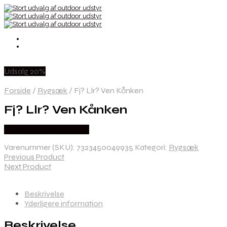
Udsalg 20%
Forside
/
Rygsæk
/
Fj? Llr? Ven Kånken
Fj? Llr? Ven Kånken
Købes Hos Pro Outdoor
Varenummer (SKU):
7323450049935
Kategori:
Rygsæk
Previous Product
Next Product
Beskrivelse
Yderligere information
Beskrivelse