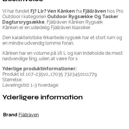
Vi har fundet
Fj? Llr? Ven Kånken
fra
Fjällräven
hos Pro
Outdoor i kategorien
Outdoor Rygsække Og Tasker
Dagtursrygsække
. Fjällräven Kånken Rygsæk
Kånken er en udødelig Fjällräven klassiker.
Den karakteristiske firkantede rygsæk har et stort rum og
en mindre udvendig lomme foran.
Kånken har en volume på 16 L og kan indeholde de mest
nødvendige ting, uden at være for s
Yderlige produktinformationer:
Produkt id: 107-23510_17035 7323450111779
Størrelse:
Leveringstid: 1-3 hverdage
Yderligere information
Brand
Fjällräven