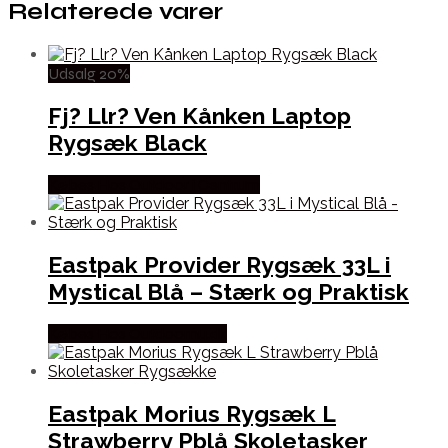
Relaterede varer
Udsalg 20%
Fj? Llr? Ven Kånken Laptop
Rygsæk Black
Købes Hos Outdoor i Centrum
Eastpak Provider Rygsæk 33L i
Mystical Blå – Stærk og Praktisk
Købes Hos Outdoornu.dk
Eastpak Morius Rygsæk L
Strawberry Pblå Skoletasker