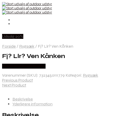
Udsalg 20%
Forside
/
Rygsæk
/
Fj? Llr? Ven Kånken
Fj? Llr? Ven Kånken
Købes Hos Pro Outdoor
Varenummer (SKU):
7323450111779
Kategori:
Rygsæk
Previous Product
Next Product
Beskrivelse
Yderligere information
Beskrivelse