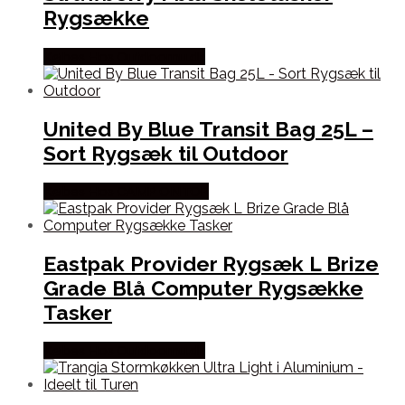
Rygsække
Købes Hos Outdoornu.dk
United By Blue Transit Bag 25L –
Sort Rygsæk til Outdoor
Købes Hos CAMP ON TOP
Eastpak Provider Rygsæk L Brize
Grade Blå Computer Rygsække
Tasker
Købes Hos Outdoornu.dk