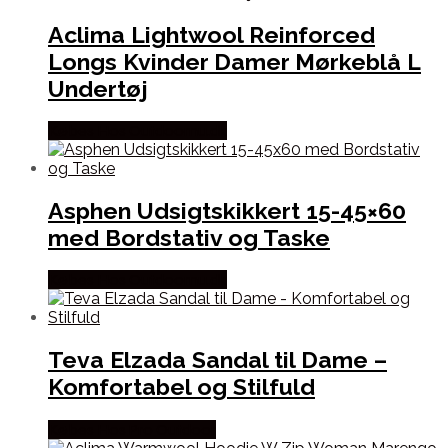
Aclima Lightwool Reinforced
Longs Kvinder Damer Mørkeblå L
Undertøj
Købes Hos Outdoornu.dk
Asphen Udsigtskikkert 15-45×60
med Bordstativ og Taske
Købes Hos Outdoornu.dk
Teva Elzada Sandal til Dame –
Komfortabel og Stilfuld
Købes Hos Pro Outdoor