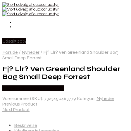
Udsalg 20%
Forside
/
Nyheder
/
Fj? Llr? Ven Greenland Shoulder Bag
Small Deep Forrest
Fj? Llr? Ven Greenland Shoulder
Bag Small Deep Forrest
Købes Hos Outdoor i Centrum
Varenummer (SKU):
7323450463779
Kategori:
Nyheder
Previous Product
Next Product
Beskrivelse
Yderligere information