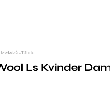
Mørkeblå L T Shirts
 Wool Ls Kvinder Da