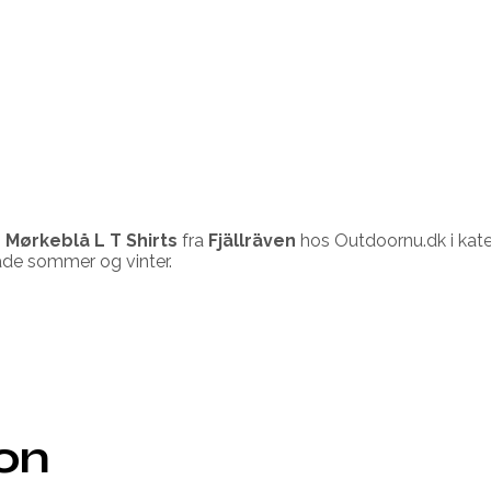
 Mørkeblå L T Shirts
fra
Fjällräven
hos Outdoornu.dk i kat
åde sommer og vinter.
ion