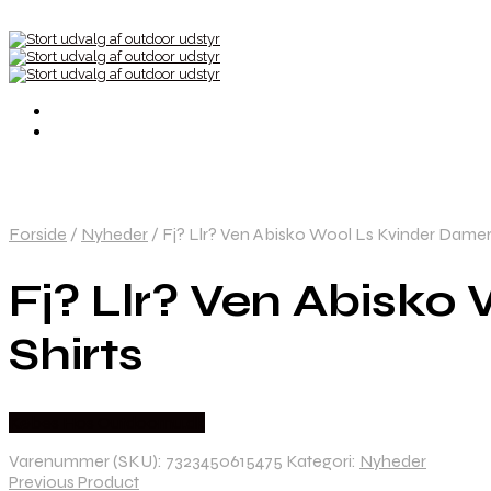
Forside
/
Nyheder
/
Fj? Llr? Ven Abisko Wool Ls Kvinder Damer 
Fj? Llr? Ven Abisko
Shirts
Købes Hos Outdoornu.dk
Varenummer (SKU):
7323450615475
Kategori:
Nyheder
Previous Product