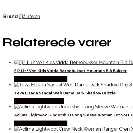
Brand
Fjällräven
Relaterede varer
Fj? Llr? Ven Kids Vidda Børnebukser Mountain Blå Bukser
Købes Hos Outdoornu.dk
Teva Elzada Sandal Web Dame Dark Shadow Drizzle
Købes Hos Pro Outdoor
Aclima Lightwool Undershirt Long Sleeve Woman Jet Sort X
Købes Hos Outdoornu.dk