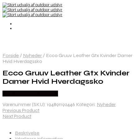
Forside
/
Nyheder
/
Ecco Gruuv Leather Gtx Kvinder Damer
Hvid Hverdagssko
Ecco Gruuv Leather Gtx Kvinder
Damer Hvid Hverdagssko
Købes Hos Outdoornu.dk
Varenummer (SKU):
194891192446
Kategori:
Nyheder
Previous Product
Next Product
Beskrivelse
Yderligere information