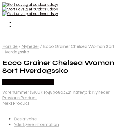
Forside
/
Nyheder
/
Ecco Grainer Chelsea Woman Sort
Hverdagssko
Ecco Grainer Chelsea Woman
Sort Hverdagssko
Købes Hos Outdoornu.dk
Varenummer (SKU):
194890802421
Kategori:
Nyheder
Previous Product
Next Product
Beskrivelse
Yderligere information