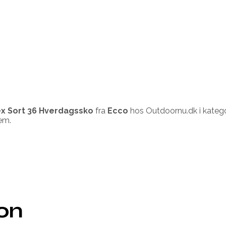
ex Sort 36 Hverdagssko
fra
Ecco
hos Outdoornu.dk i kateg
em.
ion