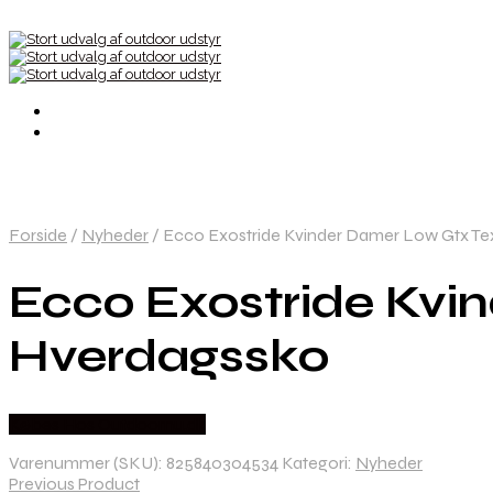
Forside
/
Nyheder
/
Ecco Exostride Kvinder Damer Low Gtx Te
Ecco Exostride Kvi
Hverdagssko
Købes Hos Outdoornu.dk
Varenummer (SKU):
825840304534
Kategori:
Nyheder
Previous Product