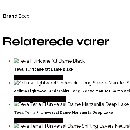
Brand
Ecco
Relaterede varer
Teva Hurricane Xlt Dame Black
Købes Hos Pro Outdoor
Aclima Lightwool Undershirt Long Sleeve Man Jet Sort S Ac
Købes Hos Outdoornu.dk
Teva Terra Fi Universal Dame Manzanita Deep Lake
Købes Hos Pro Outdoor