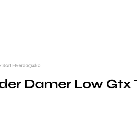
x Sort Hverdagssko
nder Damer Low Gtx 