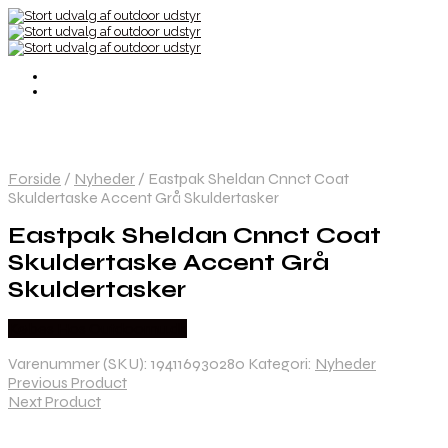
Forside
/
Nyheder
/
Eastpak Sheldan Cnnct Coat
Skuldertaske Accent Grå Skuldertasker
Eastpak Sheldan Cnnct Coat
Skuldertaske Accent Grå
Skuldertasker
Købes Hos Outdoornu.dk
Varenummer (SKU):
194116930280
Kategori:
Nyheder
Previous Product
Next Product