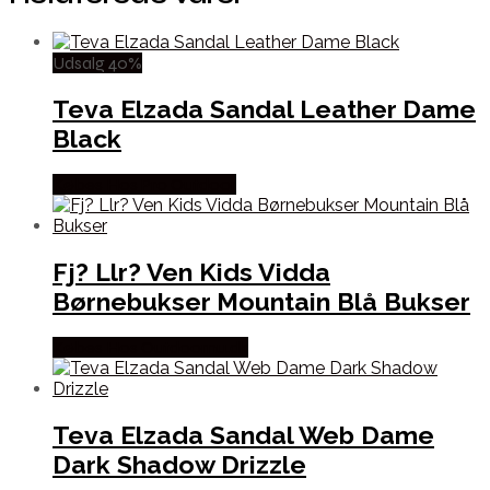
Udsalg 40%
Teva Elzada Sandal Leather Dame
Black
Købes Hos Pro Outdoor
Fj? Llr? Ven Kids Vidda
Børnebukser Mountain Blå Bukser
Købes Hos Outdoornu.dk
Teva Elzada Sandal Web Dame
Dark Shadow Drizzle