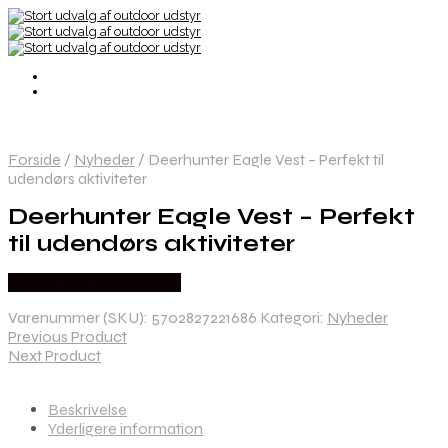
Forside
/
Nyheder
/
Deerhunter Eagle Vest – Perfekt til
udendørs aktiviteter
Deerhunter Eagle Vest – Perfekt
til udendørs aktiviteter
Købes Hos Hunterspoint
Varenummer (SKU):
5702827221686
Kategori:
Nyheder
Previous Product
Next Product
Beskrivelse
Yderligere information