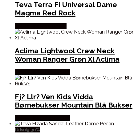
Teva Terra Fi Universal Dame
Magma Red Rock
Købes Hos Pro Outdoor
Aclima Lightwool Crew Neck
Woman Ranger Grøn Xl Aclima
Købes Hos Outdoornu.dk
Fj? Llr? Ven Kids Vidda
Børnebukser Mountain Blå Bukser
Købes Hos Outdoornu.dk
Udsalg 30%