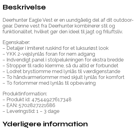
Beskrivelse
Deerhunter Eagle Vest er en uundgåelig del af dit outdoor-
gear. Denne vest fra Deerhunter kombinerer stil og
funktionalitet, hvilket gør den ideel til jagt og friluftsliv.
Egenskaber:
– Detaljer i imiteret ruskind for et luksuriøst look
– YKK 2-vejslynlås foran for nem adgang
– Indvendigt panel i stolpelukningen for ekstra bredde
– Stropper til radio klemme, så du altid er forbundet
– Lodret brystlomme med lynlås til værdigenstande
– To håndvarmerlommer med skjult lynlås for komfort
– To forlommer med lynlås til opbevaring
Produktinformation:
– Produkt id: 47544927617348
– EAN: 5702827221686
– Leveringstid: 1 – 3 dage
Yderligere information