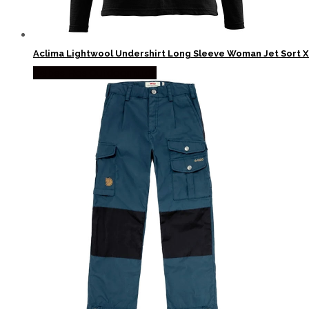
Aclima Lightwool Undershirt Long Sleeve Woman Jet Sort X
Købes Hos Outdoornu.dk