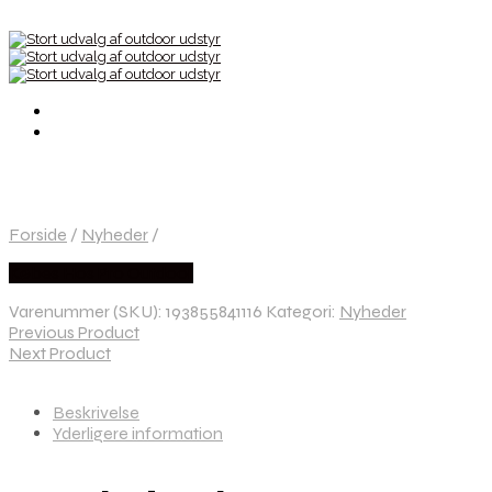
Forside
/
Nyheder
/
Købes Hos Pro Outdoor
Varenummer (SKU):
193855841116
Kategori:
Nyheder
Previous Product
Next Product
Beskrivelse
Yderligere information