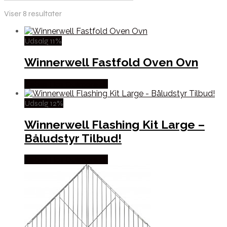
Viser 8 resultater
Udsalg 11%
Winnerwell Fastfold Oven Ovn
Købes Hos Outmore.dk
Udsalg 12%
Winnerwell Flashing Kit Large –
Båludstyr Tilbud!
Købes Hos Outmore.dk