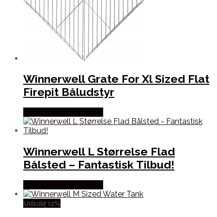
Winnerwell Grate For Xl Sized Flat
Firepit Båludstyr
Købes Hos Outmore.dk
Winnerwell L Størrelse Flad
Bålsted – Fantastisk Tilbud!
Købes Hos Outmore.dk
Udsalg 12%