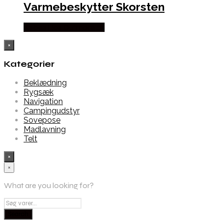
Varmebeskytter Skorsten
Købes Hos Outmore.dk
×
Kategorier
Beklædning
Rygsæk
Navigation
Campingudstyr
Sovepose
Madlavning
Telt
×
×
What are you looking for?