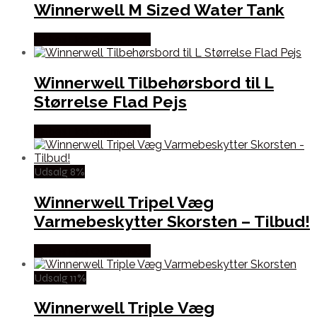
Winnerwell M Sized Water Tank
Købes Hos Outmore.dk
Winnerwell Tilbehørsbord til L
Størrelse Flad Pejs
Købes Hos Outmore.dk
Udsalg 8%
Winnerwell Tripel Væg
Varmebeskytter Skorsten – Tilbud!
Købes Hos Outmore.dk
Udsalg 11%
Winnerwell Triple Væg