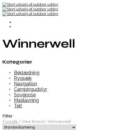
Winnerwell
Kategorier
Beklædning
Rygsæk
Navigation
Campingudstyr
Sovepose
Madlavning
Telt
Filter
Forside
/
Vare Brand
/
Winnerwell