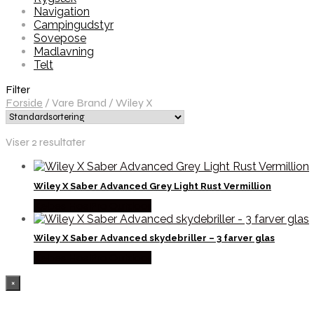
Navigation
Campingudstyr
Sovepose
Madlavning
Telt
Filter
Forside
/
Vare Brand
/
Wiley X
Viser 2 resultater
Wiley X Saber Advanced Grey Light Rust Vermillion
Købes Hos Pro Outdoor
Wiley X Saber Advanced skydebriller – 3 farver glas
Købes Hos Pro Outdoor
×