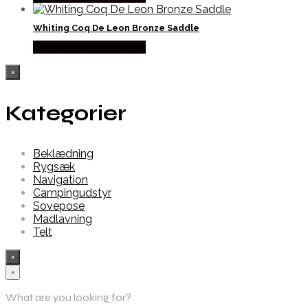
Whiting Coq De Leon Bronze Saddle
Købes Hos Fiskegrej.dk
×
Kategorier
Beklædning
Rygsæk
Navigation
Campingudstyr
Sovepose
Madlavning
Telt
×
×
What are you looking for?