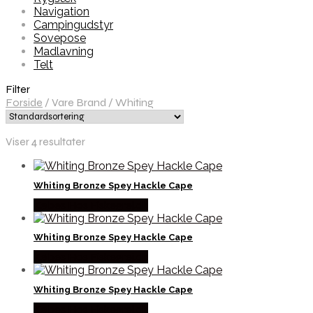
Navigation
Campingudstyr
Sovepose
Madlavning
Telt
Filter
Forside
/
Vare Brand
/
Whiting
Viser 4 resultater
Whiting Bronze Spey Hackle Cape
Købes Hos Fiskegrej.dk
Whiting Bronze Spey Hackle Cape
Købes Hos Fiskegrej.dk
Whiting Bronze Spey Hackle Cape
Købes Hos Fiskegrej.dk