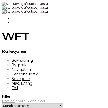
WFT
Kategorier
Beklædning
Rygsæk
Navigation
Campingudstyr
Sovepose
Madlavning
Telt
Filter
Forside
/
Vare Brand
/
WFT