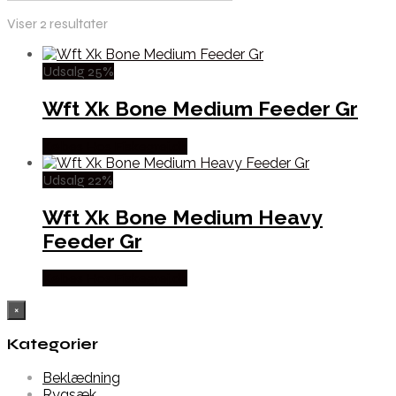
Viser 2 resultater
Udsalg 25%
Wft Xk Bone Medium Feeder Gr
Købes Hos Fiskegrej.dk
Udsalg 22%
Wft Xk Bone Medium Heavy
Feeder Gr
Købes Hos Fiskegrej.dk
×
Kategorier
Beklædning
Rygsæk