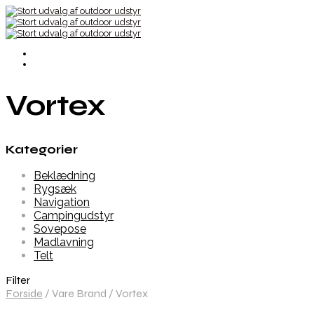
Vortex
Kategorier
Beklædning
Rygsæk
Navigation
Campingudstyr
Sovepose
Madlavning
Telt
Filter
Forside
/
Vare Brand
/
Vortex