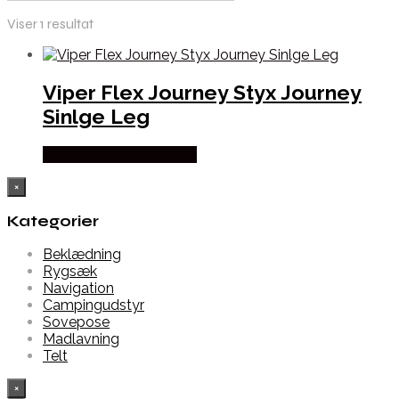
Viser 1 resultat
Viper Flex Journey Styx Journey
Sinlge Leg
Købes Hos Hunterspoint
×
Kategorier
Beklædning
Rygsæk
Navigation
Campingudstyr
Sovepose
Madlavning
Telt
×