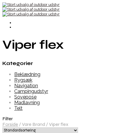
Viper flex
Kategorier
Beklædning
Rygsæk
Navigation
Campingudstyr
Sovepose
Madlavning
Telt
Filter
Forside
/
Vare Brand
/
Viper flex