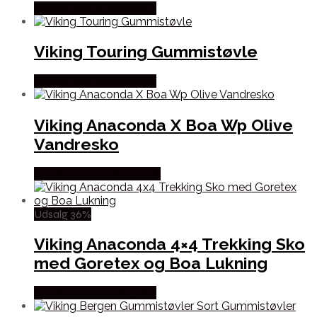
Købes Hos Hunterspoint
Viking Touring Gummistøvle
Købes Hos Hunterspoint
Viking Anaconda X Boa Wp Olive
Vandresko
Købes Hos Outdoornu.dk
Udsalg 36%
Viking Anaconda 4×4 Trekking Sko
med Goretex og Boa Lukning
Købes Hos Hunterspoint