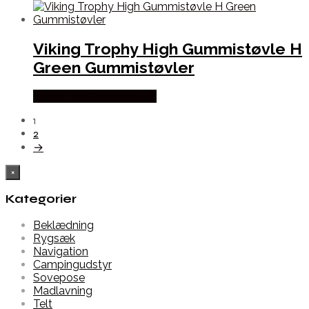
Viking Trophy High Gummistøvle H
Green Gummistøvler
Købes Hos Outdoornu.dk
1
2
→
×
Kategorier
Beklædning
Rygsæk
Navigation
Campingudstyr
Sovepose
Madlavning
Telt