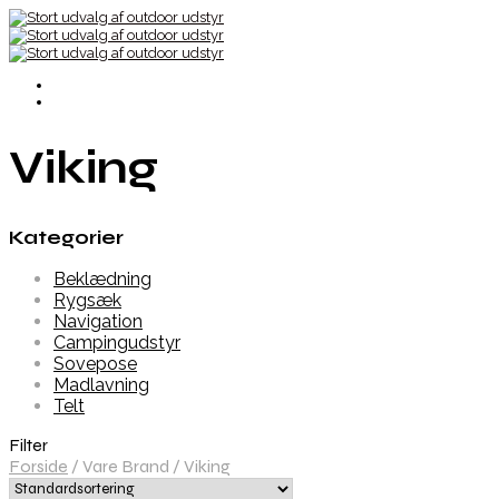
Viking
Kategorier
Beklædning
Rygsæk
Navigation
Campingudstyr
Sovepose
Madlavning
Telt
Filter
Forside
/
Vare Brand
/
Viking