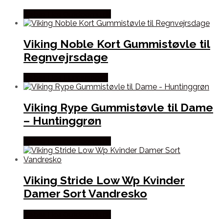
Købes Hos Outdoornu.dk
Viking Noble Kort Gummistøvle til
Regnvejrsdage
Købes Hos Hunterspoint
Viking Rype Gummistøvle til Dame
– Huntinggrøn
Købes Hos Outdoornu.dk
Viking Stride Low Wp Kvinder
Damer Sort Vandresko
Købes Hos Outdoornu.dk